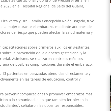
Diabetes Gestacional y Control de Presión Arterial en
e 2025 en el Hospital Regional de Salto del Guairá,
a Liza Verza y Dra. Camila Concepción Rolón Bogado, tuvo
 de la mujer durante el embarazo, mediante acciones de
actores de riesgo que pueden afectar la salud materna y
on capacitaciones sobre primeros auxilios en gestantes,
 sobre la prevención de la diabetes gestacional y la
arterial. Asimismo, se realizaron controles médicos
mprana de posibles complicaciones durante el embarazo.
ndo 13 pacientes embarazadas atendidas directamente y
ctivamente en las tareas de educación, control y
para prevenir complicaciones y promover embarazos más
fician a la comunidad, sino que también fortalecen la
studiantes”, señalaron las docentes responsables.