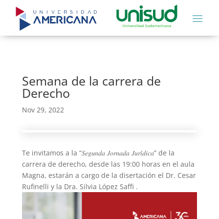
Semana de la carrera de
Derecho
Nov 29, 2022
Te invitamos a la “𝑆𝑒𝑔𝑢𝑛𝑑𝑎 𝐽𝑜𝑟𝑛𝑎𝑑𝑎 𝐽𝑢𝑟𝑖́𝑑𝑖𝑐𝑎” de la
carrera de derecho, desde las 19:00 horas en el aula
Magna, estarán a cargo de la disertación el Dr. Cesar
Rufinelli y la Dra. Silvia López Saffi .